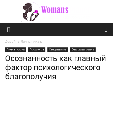
Планета
Домой
Личная жизнь
Личная жизнь
Психология
Саморазвитие
Счастливая жизнь
Осознанность как главный
женщин
фактор психологического
благополучия