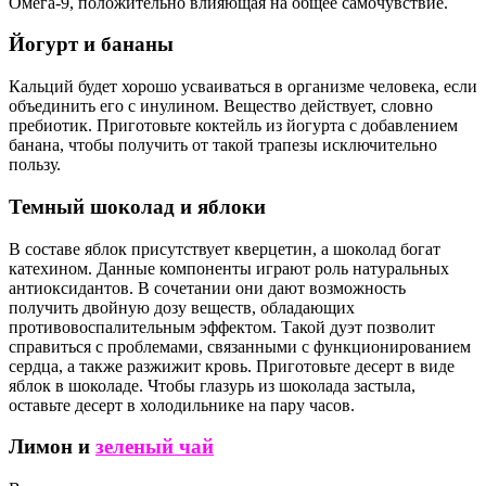
Омега-9, положительно влияющая на общее самочувствие.
Йогурт и бананы
Кальций будет хорошо усваиваться в организме человека, если
объединить его с инулином. Вещество действует, словно
пребиотик. Приготовьте коктейль из йогурта с добавлением
банана, чтобы получить от такой трапезы исключительно
пользу.
Темный шоколад и яблоки
В составе яблок присутствует кверцетин, а шоколад богат
катехином. Данные компоненты играют роль натуральных
антиоксидантов. В сочетании они дают возможность
получить двойную дозу веществ, обладающих
противовоспалительным эффектом. Такой дуэт позволит
справиться с проблемами, связанными с функционированием
сердца, а также разжижит кровь. Приготовьте десерт в виде
яблок в шоколаде. Чтобы глазурь из шоколада застыла,
оставьте десерт в холодильнике на пару часов.
Лимон и
зеленый чай