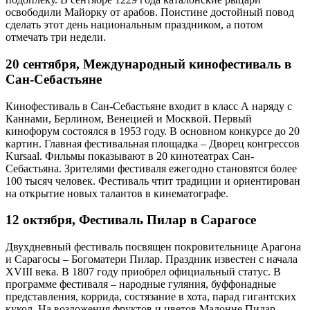
освободили Майорку от арабов. Поистине достойный повод
сделать этот день национальным праздником, а потом
отмечать три недели.
20 сентября, Международный кинофестиваль в
Сан-Себастьяне
Кинофестиваль в Сан-Себастьяне входит в класс А наряду с
Каннами, Берлином, Венецией и Москвой. Первый
кинофорум состоялся в 1953 году. В основном конкурсе до 20
картин. Главная фестивальная площадка – Дворец конгрессов
Kursaal. Фильмы показывают в 20 кинотеатрах Сан-
Себастьяна. Зрителями фестиваля ежегодно становятся более
100 тысяч человек. Фестиваль чтит традиции и ориентирован
на открытие новых талантов в кинематографе.
12 октября, Фестиваль Пилар в Сарагосе
Двухдневный фестиваль посвящен покровительнице Арагона
и Сарагосы – Богоматери Пилар. Праздник известен с начала
XVIII века. В 1807 году приобрел официальный статус. В
программе фестиваля – народные гуляния, буффонадные
представления, коррида, состязание в хота, парад гигантских
кукол. На возложения фруктов и цветов Мадонне Пилар