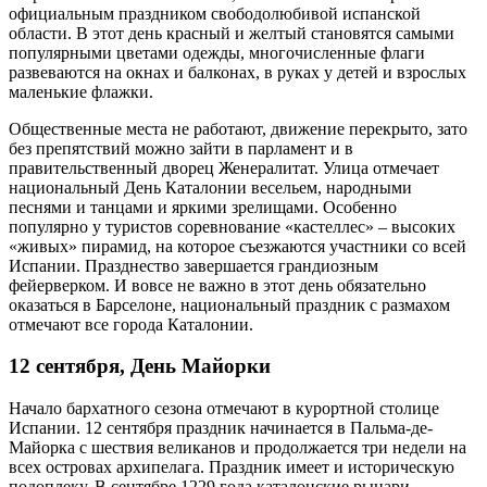
официальным праздником свободолюбивой испанской
области. В этот день красный и желтый становятся самыми
популярными цветами одежды, многочисленные флаги
развеваются на окнах и балконах, в руках у детей и взрослых
маленькие флажки.
Общественные места не работают, движение перекрыто, зато
без препятствий можно зайти в парламент и в
правительственный дворец Женералитат. Улица отмечает
национальный День Каталонии весельем, народными
песнями и танцами и яркими зрелищами. Особенно
популярно у туристов соревнование «кастеллес» – высоких
«живых» пирамид, на которое съезжаются участники со всей
Испании. Празднество завершается грандиозным
фейерверком. И вовсе не важно в этот день обязательно
оказаться в Барселоне, национальный праздник с размахом
отмечают все города Каталонии.
12 сентября, День Майорки
Начало бархатного сезона отмечают в курортной столице
Испании. 12 сентября праздник начинается в Пальма-де-
Майорка с шествия великанов и продолжается три недели на
всех островах архипелага. Праздник имеет и историческую
подоплеку. В сентябре 1229 года каталонские рыцари