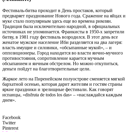
Фестиваль-битва проходит в День простаков, который
предваряет празднование Нового года. Сражение на яйцах и
муке стало популярным здесь еще во времена римлян.
Традиция была исключительно народной, в официальных
источниках не упоминается. Франкисты в 1950-х запретили
битву, в 1981 году фестиваль возродился. В этот день все
женатое мужское население Иби разделяется на два лагеря:
власть имущие и силовики, «обсыпанные мукой», – и
оппозиционеры. Город находится во власти яично-мучного
противостояния, сопротивление карается мучным
обсыпанием и яичным обстрелом. Но можно откупиться,
деньги пойдут на благотворительные цели.
Жаркое лето на Пиренейском полуострове сменяется мягкой
бархатной осенью, которая дарит жителям и гостям страны
яркие праздники и зрелищные фестивали. Как говорят
испанцы, «disfruta de todos los das» – «наслаждайся каждым
днем».
Facebook
Twitter
Pinterest