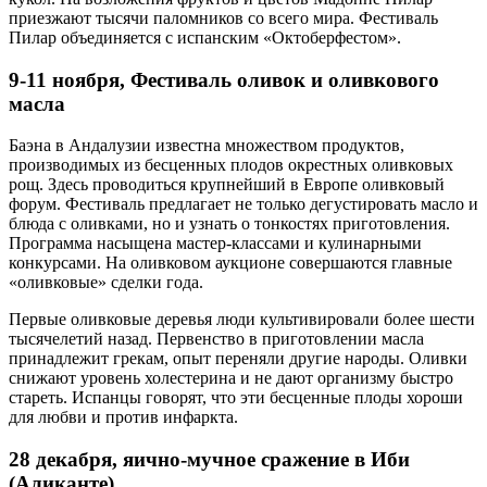
приезжают тысячи паломников со всего мира. Фестиваль
Пилар объединяется с испанским «Октоберфестом».
9-11 ноября, Фестиваль оливок и оливкового
масла
Баэна в Андалузии известна множеством продуктов,
производимых из бесценных плодов окрестных оливковых
рощ. Здесь проводиться крупнейший в Европе оливковый
форум. Фестиваль предлагает не только дегустировать масло и
блюда с оливками, но и узнать о тонкостях приготовления.
Программа насыщена мастер-классами и кулинарными
конкурсами. На оливковом аукционе совершаются главные
«оливковые» сделки года.
Первые оливковые деревья люди культивировали более шести
тысячелетий назад. Первенство в приготовлении масла
принадлежит грекам, опыт переняли другие народы. Оливки
снижают уровень холестерина и не дают организму быстро
стареть. Испанцы говорят, что эти бесценные плоды хороши
для любви и против инфаркта.
28 декабря, яично-мучное сражение в Иби
(Аликанте)