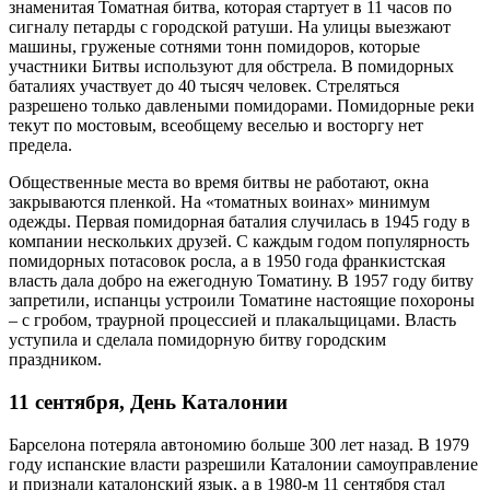
знаменитая Томатная битва, которая стартует в 11 часов по
сигналу петарды с городской ратуши. На улицы выезжают
машины, груженые сотнями тонн помидоров, которые
участники Битвы используют для обстрела. В помидорных
баталиях участвует до 40 тысяч человек. Стреляться
разрешено только давлеными помидорами. Помидорные реки
текут по мостовым, всеобщему веселью и восторгу нет
предела.
Общественные места во время битвы не работают, окна
закрываются пленкой. На «томатных воинах» минимум
одежды. Первая помидорная баталия случилась в 1945 году в
компании нескольких друзей. С каждым годом популярность
помидорных потасовок росла, а в 1950 года франкистская
власть дала добро на ежегодную Томатину. В 1957 году битву
запретили, испанцы устроили Томатине настоящие похороны
– с гробом, траурной процессией и плакальщицами. Власть
уступила и сделала помидорную битву городским
праздником.
11 сентября, День Каталонии
Барселона потеряла автономию больше 300 лет назад. В 1979
году испанские власти разрешили Каталонии самоуправление
и признали каталонский язык, а в 1980-м 11 сентября стал