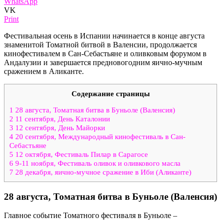
WhatsApp
VK
Print
Фестивальная осень в Испании начинается в конце августа
знаменитой Томатной битвой в Валенсии, продолжается
кинофестивалем в Сан-Себастьяне и оливковым форумом в
Андалузии и завершается предновогодним яично-мучным
сражением в Аликанте.
Содержание страницы
1
28 августа, Томатная битва в Буньоле (Валенсия)
2
11 сентября, День Каталонии
3
12 сентября, День Майорки
4
20 сентября, Международный кинофестиваль в Сан-
Себастьяне
5
12 октября, Фестиваль Пилар в Сарагосе
6
9-11 ноября, Фестиваль оливок и оливкового масла
7
28 декабря, яично-мучное сражение в Иби (Аликанте)
28 августа, Томатная битва в Буньоле (Валенсия)
Главное событие Томатного фестиваля в Буньоле –