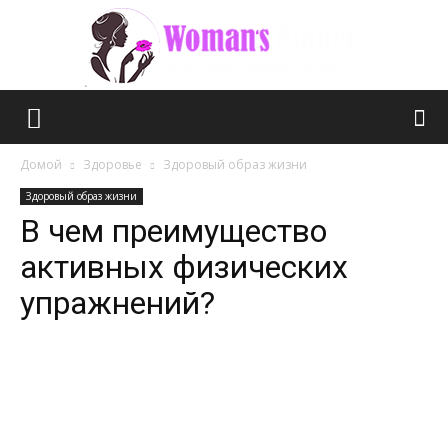
Планета
Домой
Здоровье
Здоровый образ жизни
Здоровый образ жизни
В чем преимущество
женщин
активных физических
упражнений?