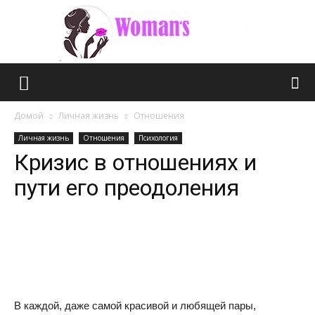
Планета
Домой
Личная жизнь
Отношения
Личная жизнь
Отношения
Психология
Кризис в отношениях и
женщин
пути его преодоления
В каждой, даже самой красивой и любящей пары,