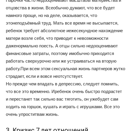
Парочки часто недооценивают масштабы материнства и
отцовства в жизни. Всеобычно думают, что все будет
намного проще, но на деле, оказывается, что
этонеподъёмный труд. Мать все время не высыпается,
ребенок требует абсолютное иежесекундное нахождение
матери возле себя, что приводит к невозможности
даженормально поесть. А отцы сильно недооценивают
финансовые затраты, поэтому имобычно приходится
работать сверхурочно или же устраиваться на вторую
работу.При всем этом сексуальная жизнь партнеров жутко
страдает, если и вовсе неотсутствует.
Но прежде чем впадать в депрессию, следует помнить,
что все это временно. Иребенок очень быстро подрастет
и перестанет так сильно вас тяготить, он ужебудет сам
ходить на горшок, кушать и играть с игрушками. Все это
очень упроститвам жизнь.
3. Кризис 7 лет отношений.