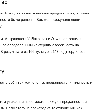
тво
й. Вот одна из них – любовь придумали тогда, когда
ности были решены. Вот, мол, заскучали люди
у.
м. Антропологи У. Янковиак и Э. Фишер решили
ь по определенным критериям способность на
В результате из 166 культур в 147 подтвердилось
гу
ет в себя три компонента: преданность, интимность и
ом утихает, и на ее место приходят преданность и
ь. Если этого не происходит, то отношения, как