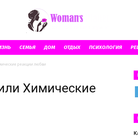
ИЗНЬ
СЕМЬЯ
ДОМ
ОТДЫХ
ПСИХОЛОГИЯ
РЕ
Планета
мические реакции любви
 или Химические
женщин
К