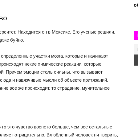
о
во
рситет. Находится он в Мексике. Его ученые решили,
даже буйно.
 определенные участки мозга, которые и начинают
происходят некие химические реакции, которые
й. Причем эмоции столь сильны, что вызывают
тсюда и навязчивые мысли об объекте притязаний,
ание все же происходит, то страдание, мучительное
что это чувство воспето больше, чем все остальные
влияет отрицательно. Влюбленный человек ни творить,