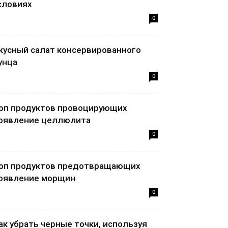
словиях
0
кусный салат консервированного
унца
0
оп продуктов провоцирующих
оявление целлюлита
0
оп продуктов предотвращающих
оявление морщин
0
ак убрать черные точки, используя