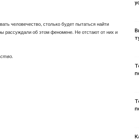
у
вать человечество, столько будет пытаться найти
В
фы рассуждали об этом феномене. Не отстают от них и
т
вство.
Т
п
Т
п
К